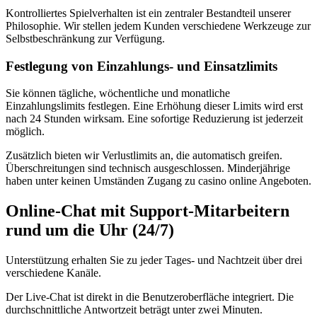
Kontrolliertes Spielverhalten ist ein zentraler Bestandteil unserer
Philosophie. Wir stellen jedem Kunden verschiedene Werkzeuge zur
Selbstbeschränkung zur Verfügung.
Festlegung von Einzahlungs- und Einsatzlimits
Sie können tägliche, wöchentliche und monatliche
Einzahlungslimits festlegen. Eine Erhöhung dieser Limits wird erst
nach 24 Stunden wirksam. Eine sofortige Reduzierung ist jederzeit
möglich.
Zusätzlich bieten wir Verlustlimits an, die automatisch greifen.
Überschreitungen sind technisch ausgeschlossen. Minderjährige
haben unter keinen Umständen Zugang zu casino online Angeboten.
Online-Chat mit Support-Mitarbeitern
rund um die Uhr (24/7)
Unterstützung erhalten Sie zu jeder Tages- und Nachtzeit über drei
verschiedene Kanäle.
Der Live-Chat ist direkt in die Benutzeroberfläche integriert. Die
durchschnittliche Antwortzeit beträgt unter zwei Minuten.