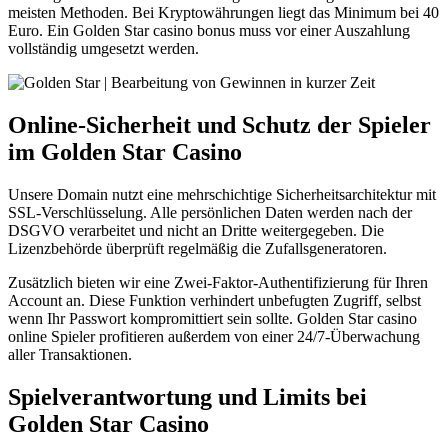
meisten Methoden. Bei Kryptowährungen liegt das Minimum bei 40
Euro. Ein Golden Star casino bonus muss vor einer Auszahlung
vollständig umgesetzt werden.
Online-Sicherheit und Schutz der Spieler
im Golden Star Casino
Unsere Domain nutzt eine mehrschichtige Sicherheitsarchitektur mit
SSL-Verschlüsselung. Alle persönlichen Daten werden nach der
DSGVO verarbeitet und nicht an Dritte weitergegeben. Die
Lizenzbehörde überprüft regelmäßig die Zufallsgeneratoren.
Zusätzlich bieten wir eine Zwei-Faktor-Authentifizierung für Ihren
Account an. Diese Funktion verhindert unbefugten Zugriff, selbst
wenn Ihr Passwort kompromittiert sein sollte. Golden Star casino
online Spieler profitieren außerdem von einer 24/7-Überwachung
aller Transaktionen.
Spielverantwortung und Limits bei
Golden Star Casino