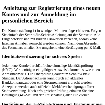
Anleitung zur Registrierung eines neuen
Kontos und zur Anmeldung im
persönlichen Bereich
Die Kontoerstellung ist in wenigen Minuten abgeschlossen. Folgen
Sie einfach der Schritt-für-Schritt-Anleitung auf der Startseite. Alle
Eingabefelder sind mit kurzen Hinweisen versehen, sodass keine
falschen Angaben gemacht werden können. Nach dem Absenden
des Formulars erhalten Sie umgehend eine Bestätigung per E-Mail.
Identitätsverifizierung für sicheres Spielen
Jeder neue Kunde durchläuft eine einmalige Identitätsprüfung
(KYC). Wir benötigen ein gültiges Ausweisdokument sowie einen
Adressnachweis. Die Überprüfung dauert im Schnitt 4 bis 8
Stunden. Der Adressnachweis kann durch ein aktuelles
Bankkontoauszug oder eine Stromrechnung erbracht werden.
Akzeptiert werden auch offizielle Meldebescheinigungen Ihrer
Stadtverwaltung. Nach erfolgreicher Prüfung erhalten Sie eine
Bestätigungs-E-Mail mit der Freischaltung aller Funktionen.
Bestätigung der E-Mail-Adresse und Telefonnummer