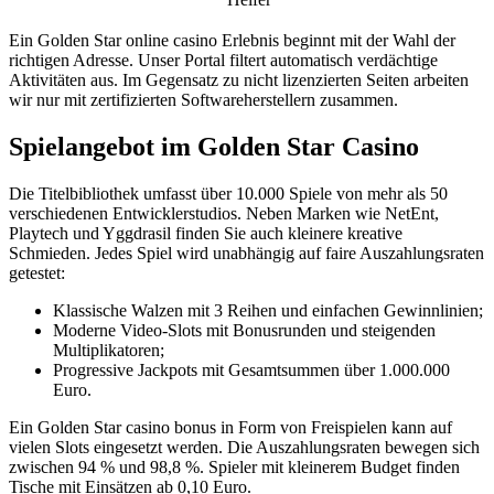
Ein Golden Star online casino Erlebnis beginnt mit der Wahl der
richtigen Adresse. Unser Portal filtert automatisch verdächtige
Aktivitäten aus. Im Gegensatz zu nicht lizenzierten Seiten arbeiten
wir nur mit zertifizierten Softwareherstellern zusammen.
Spielangebot im Golden Star Casino
Die Titelbibliothek umfasst über 10.000 Spiele von mehr als 50
verschiedenen Entwicklerstudios. Neben Marken wie NetEnt,
Playtech und Yggdrasil finden Sie auch kleinere kreative
Schmieden. Jedes Spiel wird unabhängig auf faire Auszahlungsraten
getestet:
Klassische Walzen mit 3 Reihen und einfachen Gewinnlinien;
Moderne Video-Slots mit Bonusrunden und steigenden
Multiplikatoren;
Progressive Jackpots mit Gesamtsummen über 1.000.000
Euro.
Ein Golden Star casino bonus in Form von Freispielen kann auf
vielen Slots eingesetzt werden. Die Auszahlungsraten bewegen sich
zwischen 94 % und 98,8 %. Spieler mit kleinerem Budget finden
Tische mit Einsätzen ab 0,10 Euro.