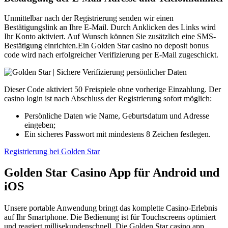
Unmittelbar nach der Registrierung senden wir einen
Bestätigungslink an Ihre E-Mail. Durch Anklicken des Links wird
Ihr Konto aktiviert. Auf Wunsch können Sie zusätzlich eine SMS-
Bestätigung einrichten.Ein Golden Star casino no deposit bonus
code wird nach erfolgreicher Verifizierung per E-Mail zugeschickt.
Dieser Code aktiviert 50 Freispiele ohne vorherige Einzahlung. Der
casino login ist nach Abschluss der Registrierung sofort möglich:
Persönliche Daten wie Name, Geburtsdatum und Adresse
eingeben;
Ein sicheres Passwort mit mindestens 8 Zeichen festlegen.
Registrierung bei Golden Star
Golden Star Casino App für Android und
iOS
Unsere portable Anwendung bringt das komplette Casino-Erlebnis
auf Ihr Smartphone. Die Bedienung ist für Touchscreens optimiert
und reagiert millisekundenschnell. Die Golden Star casino app