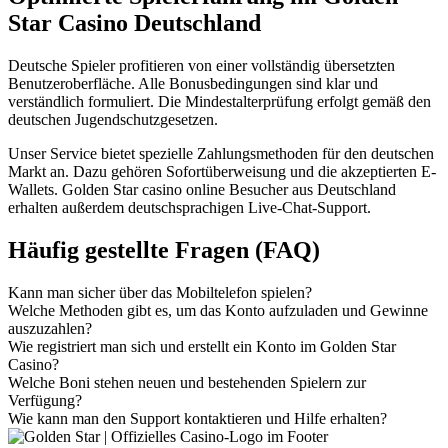
Star Casino Deutschland
Deutsche Spieler profitieren von einer vollständig übersetzten
Benutzeroberfläche. Alle Bonusbedingungen sind klar und
verständlich formuliert. Die Mindestalterprüfung erfolgt gemäß den
deutschen Jugendschutzgesetzen.
Unser Service bietet spezielle Zahlungsmethoden für den deutschen
Markt an. Dazu gehören Sofortüberweisung und die akzeptierten E-
Wallets. Golden Star casino online Besucher aus Deutschland
erhalten außerdem deutschsprachigen Live-Chat-Support.
Häufig gestellte Fragen (FAQ)
Kann man sicher über das Mobiltelefon spielen?
Welche Methoden gibt es, um das Konto aufzuladen und Gewinne
auszuzahlen?
Wie registriert man sich und erstellt ein Konto im Golden Star
Casino?
Welche Boni stehen neuen und bestehenden Spielern zur
Verfügung?
Wie kann man den Support kontaktieren und Hilfe erhalten?